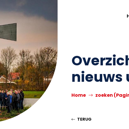
Overzic
nieuws 
Home
zoeken
(Pagi
TERUG