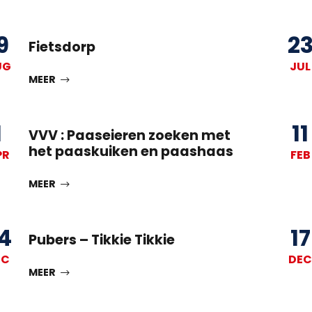
9
2
Fietsdorp
UG
JUL
MEER
1
11
VVV : Paaseieren zoeken met
het paaskuiken en paashaas
PR
FEB
MEER
4
17
Pubers – Tikkie Tikkie
EC
DEC
MEER