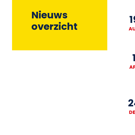
Nieuws
1
overzicht
A
A
2
D