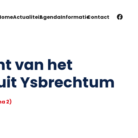
Home
Actualiteit
Agenda
Informatie
Contact
ht van het
uit Ysbrechtum
na 2)