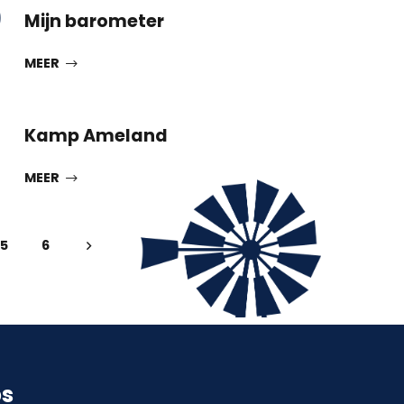
9
Mijn barometer
T
MEER
Kamp Ameland
T
MEER
5
6
ps