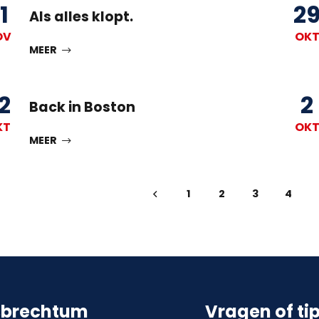
1
2
Als alles klopt.
OV
OK
MEER
2
2
Back in Boston
KT
OK
MEER
1
2
3
4
sbrechtum
Vragen of ti