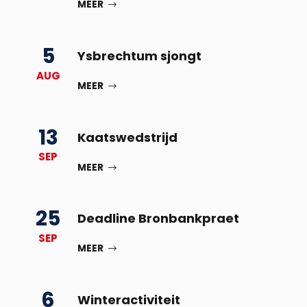
MEER
5
Ysbrechtum sjongt
AUG
MEER
13
Kaatswedstrijd
SEP
MEER
25
Deadline Bronbankpraet
SEP
MEER
6
Winteractiviteit