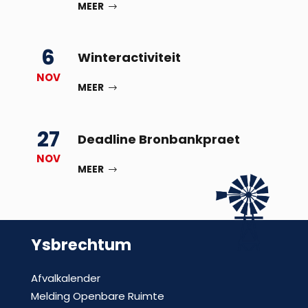
MEER
6
Winteractiviteit
NOV
MEER
27
Deadline Bronbankpraet
NOV
MEER
Ysbrechtum
Afvalkalender
Melding Openbare Ruimte