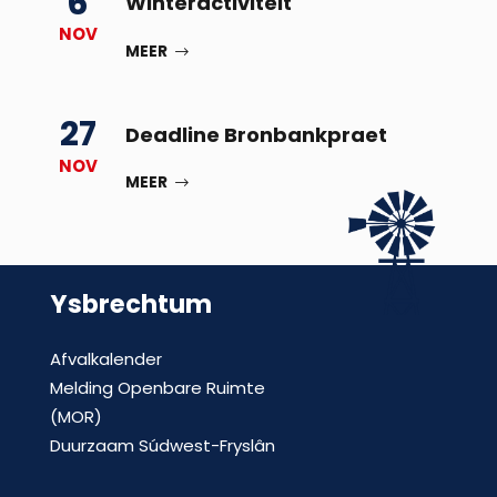
6
Winteractiviteit
NOV
MEER
27
Deadline Bronbankpraet
NOV
MEER
Ysbrechtum
Afvalkalender
Melding Openbare Ruimte
(MOR)
Duurzaam Súdwest-Fryslân