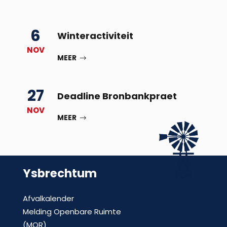
6
Winteractiviteit
NOV
MEER
27
Deadline Bronbankpraet
NOV
MEER
Ysbrechtum
Afvalkalender
Melding Openbare Ruimte
(MOR)