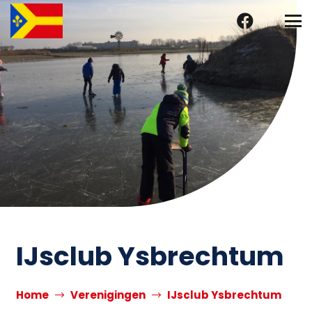
IJsclub Ysbrechtum
Home
Verenigingen
IJsclub Ysbrechtum