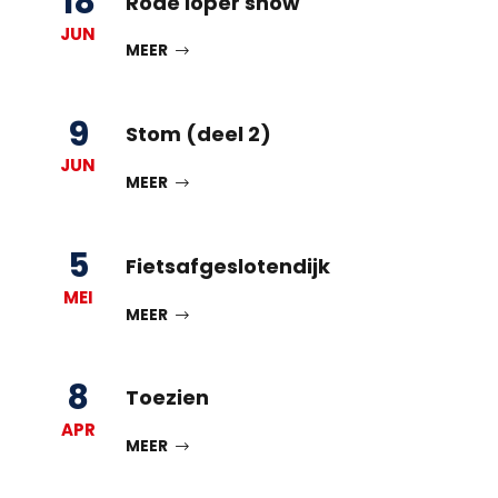
18
Rode loper show
JUN
MEER
9
Stom (deel 2)
JUN
MEER
5
Fietsafgeslotendijk
MEI
MEER
8
Toezien
APR
MEER