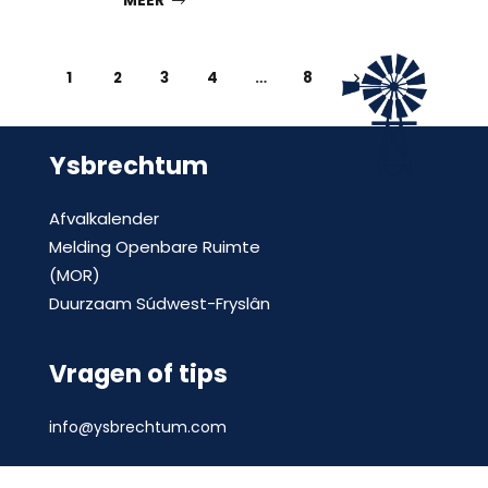
MEER
1
2
3
4
…
8
Ysbrechtum
Afvalkalender
Melding Openbare Ruimte
(MOR)
Duurzaam Súdwest-Fryslân
Vragen of tips
info@ysbrechtum.com