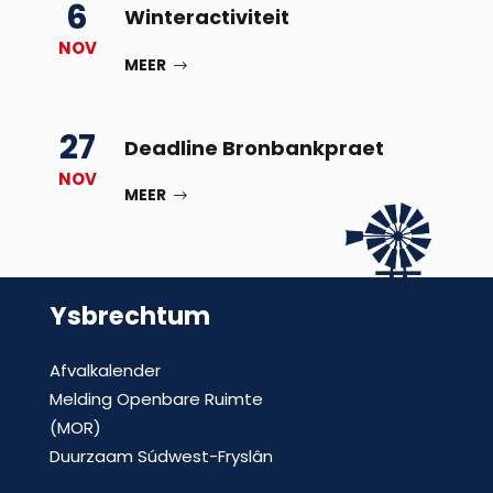
6
Winteractiviteit
NOV
MEER
27
Deadline Bronbankpraet
NOV
MEER
Ysbrechtum
Afvalkalender
Melding Openbare Ruimte
(MOR)
Duurzaam Súdwest-Fryslân