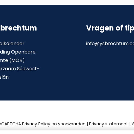
sbrechtum
Vragen of ti
alkalender
info@ysbrechtum.
ding Openbare
mte (MOR)
urzaam Súdwest-
slân
reCAPTCHA
Privacy Policy
en
voorwaarden
|
Privacy statement
| 