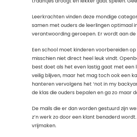
traantjes droogt en lekker gaat spelen. Geef
Leerkrachten vinden deze mondige categori
samen met ouders de leerlingen optimaal in
verantwoording geroepen. Er wordt aan de in
Een school moet kinderen voorbereiden op de
misschien niet direct heel leuk vindt. Open
best doet als het even lastig gaat met een lee
veilig blijven, maar het mag toch ook een kans
hanteren vervolgens het ‘not in my backyar
de klas die ouders bepalen en ga zo maar d
De mails die er dan worden gestuurd zijn werk
z’n werk zo door een klant benaderd wordt. 
vrijmaken.