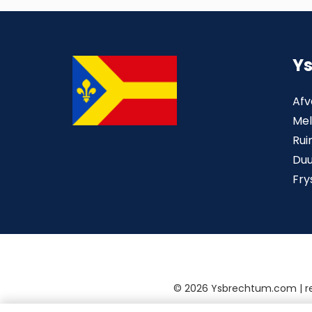
Y
Afv
Mel
Rui
Du
Fry
©
2026 Ysbrechtum.com | 