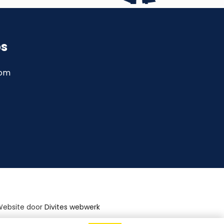
ps
com
Website door
Divites webwerk