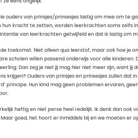
 ze eens ongelijk.
e ouders van prinsjes/prinsesjes lastig om mee om te ga
 hun kracht te zetten, worden leerkrachten soms zelfs in
tentie van leerkrachten getwijfeld en dat is lastig om m
 toekomst. Niet alleen qua leerstof, maar ook hoe je omg
bare scholen willen passend onderwijs voor alle kinderen.
rling. Dan zeg je niet jij mag hier niet meer zijn, want jij
 krijgen? Ouders van prinsjes en prinsesjes zullen dat in th
d’ principe. Hun kind mag geen problemen ervaren, geen
oor.
elijk heftig en niet perse heel redelijk. Ik denk dan ook v
Maar goed, het hoort er inmiddels bij en we moeten er op 