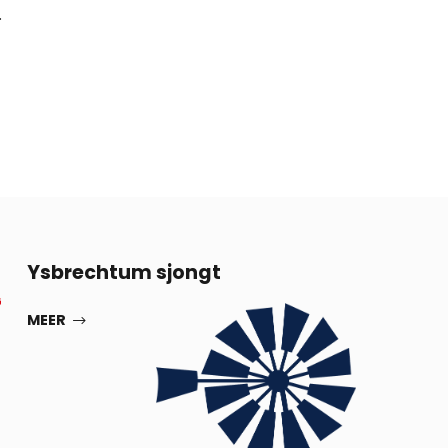
.
13
Ysbrechtum sjongt
G
SEP
MEER