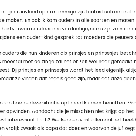
er geen invloed op en sommige zijn fantastisch en anderen
 maken. En ook ik kom ouders in alle soorten en maten te
s hartverwarmende, soms verdrietige, soms zijn ze naar en 
 tijdens een ouder-kind gesprek tot moeders die peuters 
 ouders die hun kinderen als prinsjes en prinsesjes bescho
eestal met de zin ‘je zal het er zelf wel naar gemaakt h
t. Bij prinsjes en prinsesjes wordt het leed eigenlijk alt
s omdat ze vinden dat regels goed zijn, maar dat deze g
a aan hoe ze deze situatie optimaal kunnen benutten. Miss
ver opwinden. Aandacht die je misschien niet krijgt op h
st interessant toch? We kennen vast allemaal het beeld v
vrolijk zwaait als papa dat doet en waarvan de juf zegt d