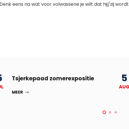
 Denk eens na wat voor volwassene je wilt dat hij/zij wordt
5
5
Tsjerkepaad zomerexpositie
UL
AU
MEER