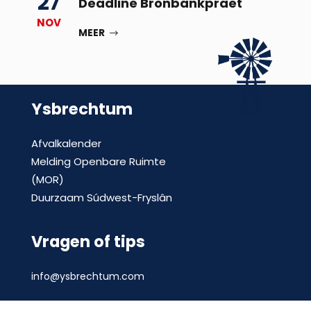
27
Deadline Bronbankpraet
NOV
MEER
Ysbrechtum
Afvalkalender
Melding Openbare Ruimte
(MOR)
Duurzaam Súdwest-Fryslân
Vragen of tips
info@ysbrechtum.com