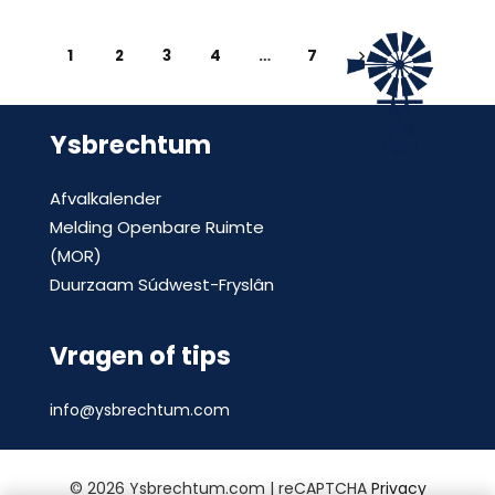
1
2
3
4
…
7
Ysbrechtum
Afvalkalender
Melding Openbare Ruimte
(MOR)
Duurzaam Súdwest-Fryslân
Vragen of tips
info@ysbrechtum.com
©
2026 Ysbrechtum.com | reCAPTCHA
Privacy