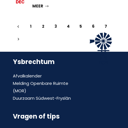
DEC
MEER
1
2
3
4
5
6
7
Ysbrechtum
Afvalkalender
Melding Openbare Ruimte
(MOR)
Duurzaam Súdwest-Fryslân
Vragen of tips