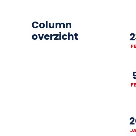
Column
overzicht
2
F
F
2
J