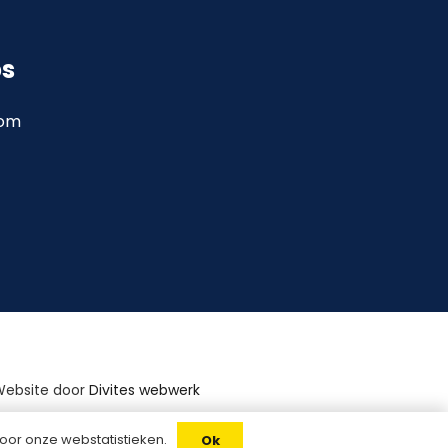
ps
com
Website door
Divites webwerk
oor onze webstatistieken.
Ok