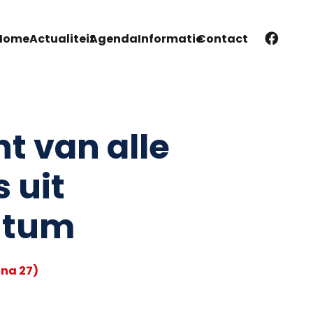
Home
Actualiteit
Agenda
Informatie
Contact
t van alle
 uit
htum
na 27)