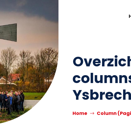
Overzich
columns
Ysbrec
Home
Column
(Pagi