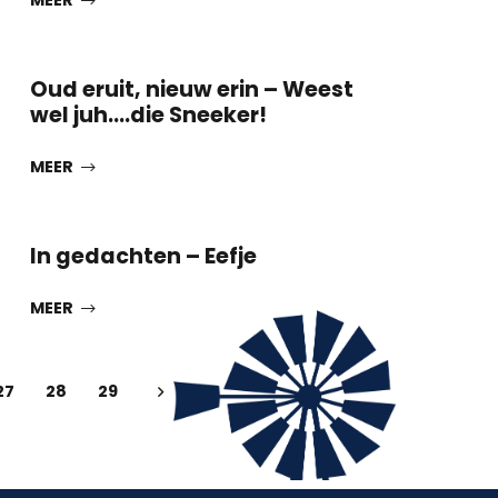
MEER
Oud eruit, nieuw erin – Weest
wel juh….die Sneeker!
MEER
2
In gedachten – Eefje
MEER
27
28
29