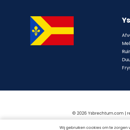
Y
Afv
Mel
Rui
Du
Fry
©
2026 Ysbrechtum.com | 
Wij gebruiken cookies om te zorgen 