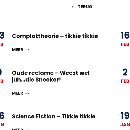
TERUG
3
16
Complottheorie – tikkie tikkie
EB
FEB
MEER
9
2
Oude reclame – Weest wel
juh…die Sneeker!
EB
FEB
MEER
6
19
Science Fiction – Tikkie tikkie
AN
JAN