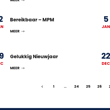
MEER
2
5
Bereikbaar – MPM
AN
JAN
MEER
9
2
Gelukkig Nieuwjaar
EC
DEC
MEER
1
…
24
25
26