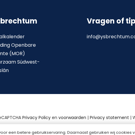
sbrechtum
Vragen of ti
alkalender
info@ysbrechtum.
ding Openbare
mte (MOR)
urzaam Súdwest-
slân
reCAPTCHA
Privacy Policy
en
voorwaarden
|
Privacy statement
| 
voor een betere gebruikservaring. Daarnaast gebruiken wij cookies v