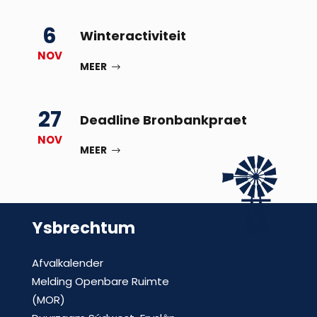
6
Winteractiviteit
NOV
MEER
27
Deadline Bronbankpraet
NOV
MEER
Ysbrechtum
Afvalkalender
Melding Openbare Ruimte
(MOR)