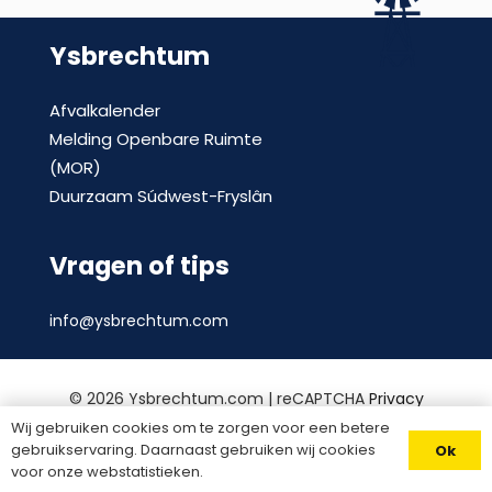
Ysbrechtum
Afvalkalender
Melding Openbare Ruimte
(MOR)
Duurzaam Súdwest-Fryslân
Vragen of tips
info@ysbrechtum.com
©
2026 Ysbrechtum.com | reCAPTCHA
Privacy
Policy
en
voorwaarden
|
Privacy statement
|
Wij gebruiken cookies om te zorgen voor een betere
gebruikservaring. Daarnaast gebruiken wij cookies
Ok
Website door
Divites webwerk
voor onze webstatistieken.