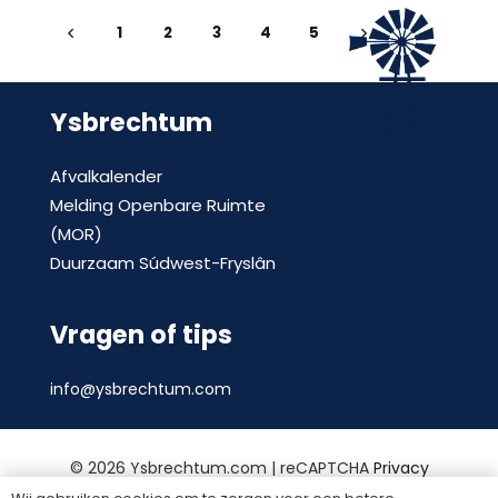
1
2
3
4
5
Ysbrechtum
Afvalkalender
Melding Openbare Ruimte
(MOR)
Duurzaam Súdwest-Fryslân
Vragen of tips
info@ysbrechtum.com
©
2026 Ysbrechtum.com | reCAPTCHA
Privacy
Policy
en
voorwaarden
|
Privacy statement
|