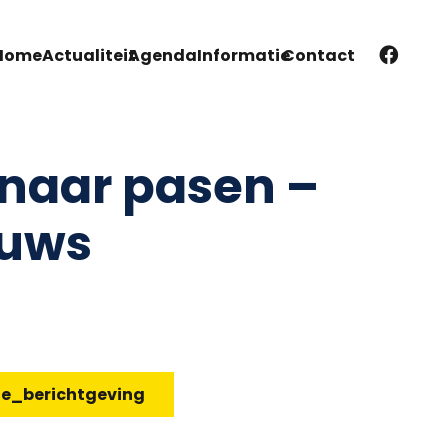
Home
Actualiteit
Agenda
Informatie
Contact
naar pasen –
euws
te_berichtgeving