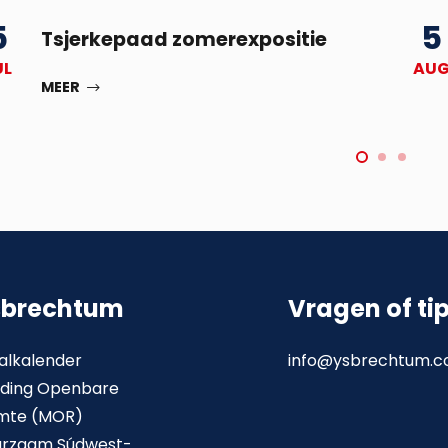
5
5
Tsjerkepaad zomerexpositie
UL
AU
MEER
sbrechtum
Vragen of ti
alkalender
info@ysbrechtum.
ding Openbare
mte (MOR)
urzaam Súdwest-