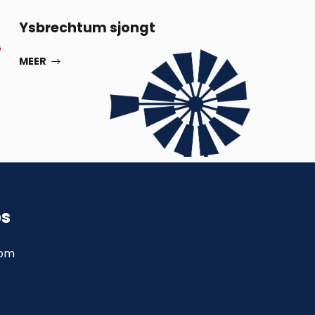
13
Ysbrechtum sjongt
G
SEP
MEER
ps
com