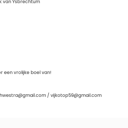
erk van Ysbrechtum
een vrolijke boel van!
kjehwestra@gmail.com / vijkotop59@gmail.com