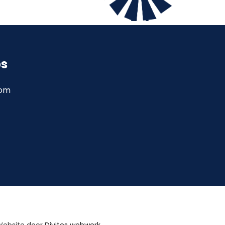
ps
com