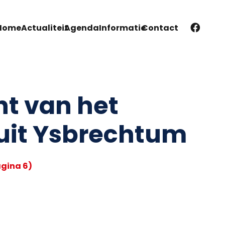
Home
Actualiteit
Agenda
Informatie
Contact
ht van het
uit Ysbrechtum
gina 6)