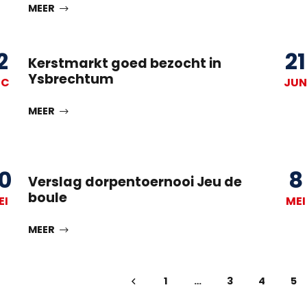
MEER
2
21
Kerstmarkt goed bezocht in
Ysbrechtum
EC
JUN
MEER
0
8
Verslag dorpentoernooi Jeu de
boule
EI
MEI
MEER
1
…
3
4
5