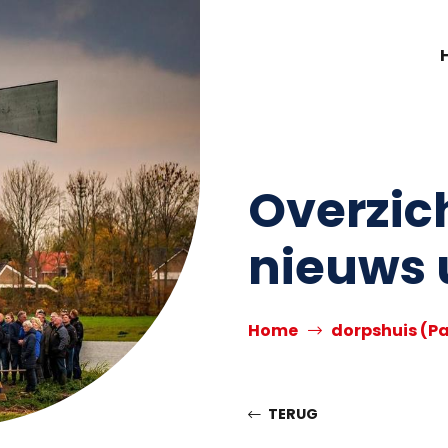
Overzic
nieuws 
Home
dorpshuis
(Pa
TERUG