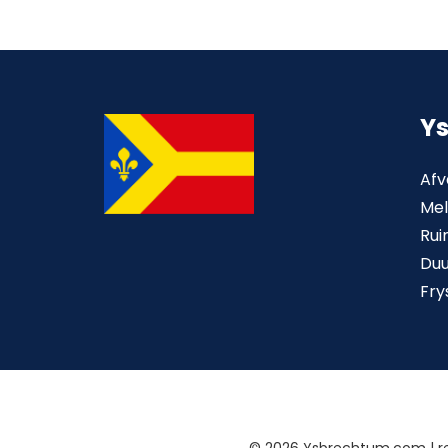
Y
Afv
Mel
Rui
Du
Fry