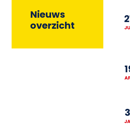
Nieuws
2
overzicht
J
1
A
3
J