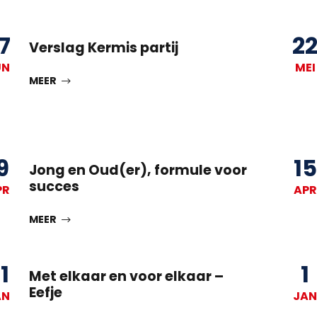
7
2
Verslag Kermis partij
UN
MEI
MEER
9
15
Jong en Oud(er), formule voor
succes
PR
APR
MEER
1
1
Met elkaar en voor elkaar –
Eefje
AN
JAN