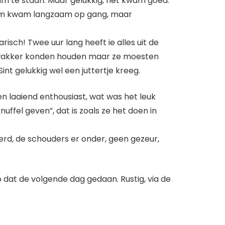
 te staan. Maar gelukkig, het kwam goed.
oom kwam langzaam op gang, maar
isch! Twee uur lang heeft ie alles uit de
en wakker konden houden maar ze moesten
nt gelukkig wel een juttertje kreeg.
en laaiend enthousiast, wat was het leuk
ffel geven”, dat is zoals ze het doen in
eerd, de schouders er onder, geen gezeur,
dat de volgende dag gedaan. Rustig, via de