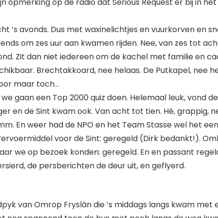
jn opmerking op de radio dat Serious Request er bij in het 
 acht ’s avonds. Dus met waxinelichtjes en vuurkorven en 
tends om zes uur aan kwamen rijden. Nee, van zes tot ac
d. Zit dan niet iedereen om de kachel met familie en cad
chikbaar. Brechtakkoard, nee helaas. De Putkapel, nee hela
hoor maar toch…
rd: we gaan een Top 2000 quiz doen. Helemaal leuk, vond 
er en de Sint kwam ook. Van acht tot tien. Hé, grappig, ne
m. En weer had de NPO en het Team Stasse wel het een e
. Vervoermiddel voor de Sint: geregeld (Dirk bedankt!). O
waar we op bezoek konden: geregeld. En en passant regel
rsierd, de persberichten de deur uit, en geflyerd.
dpyk van Omrop Fryslân die ’s middags langs kwam met ee