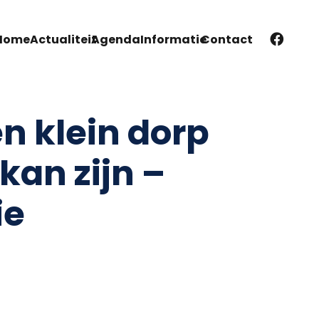
Home
Actualiteit
Agenda
Informatie
Contact
n klein dorp
 kan zijn –
ie