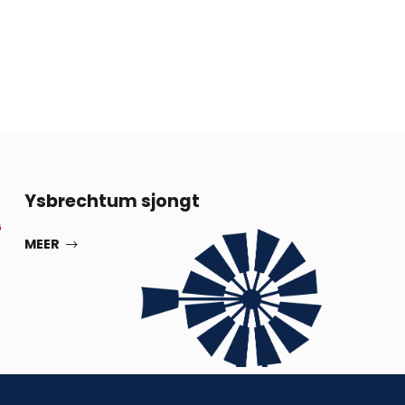
13
Ysbrechtum sjongt
G
SEP
MEER