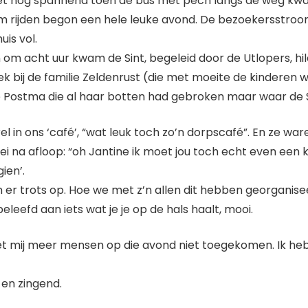
et nog spannend toen de bus met pech langs de weg kwam
m rijden begon een hele leuke avond. De bezoekersstr
is vol.
om acht uur kwam de Sint, begeleid door de Utlopers, hilar
ek bij de familie Zeldenrust (die met moeite de kinder
e Postma die al haar botten had gebroken maar waar de Si
in ons ‘café’, “wat leuk toch zo’n dorpscafé”. En ze war
na afloop: “oh Jantine ik moet jou toch echt even een knu
ien’.
en er trots op. Hoe we met z’n allen dit hebben georganis
eleefd aan iets wat je je op de hals haalt, mooi.
 mij meer mensen op die avond niet toegekomen. Ik heb 
en zingend.