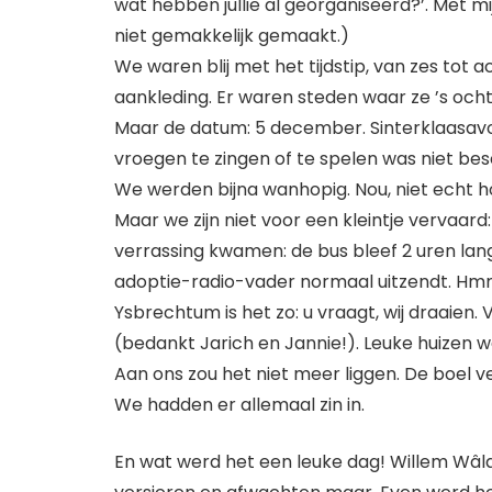
wat hebben jullie al georganiseerd?’. Met mi
niet gemakkelijk gemaakt.)
We waren blij met het tijdstip, van zes tot
aankleding. Er waren steden waar ze ’s och
Maar de datum: 5 december. Sinterklaasavon
vroegen te zingen of te spelen was niet bes
We werden bijna wanhopig. Nou, niet echt 
Maar we zijn niet voor een kleintje vervaa
verrassing kwamen: de bus bleef 2 uren lang
adoptie-radio-vader normaal uitzendt. Hmm
Ysbrechtum is het zo: u vraagt, wij draaien
(bedankt Jarich en Jannie!). Leuke huizen 
Aan ons zou het niet meer liggen. De boel ve
We hadden er allemaal zin in.
En wat werd het een leuke dag! Willem Wâl