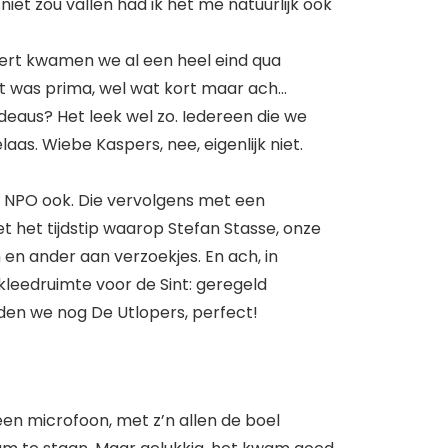
niet zou vallen had ik het me natuurlijk ook
snert kwamen we al een heel eind qua
ht was prima, wel wat kort maar ach…
eaus? Het leek wel zo. Iedereen die we
as. Wiebe Kaspers, nee, eigenlijk niet.
de NPO ook. Die vervolgens met een
t het tijdstip waarop Stefan Stasse, onze
n ander aan verzoekjes. En ach, in
mkleedruimte voor de Sint: geregeld
den we nog De Utlopers, perfect!
n microfoon, met z’n allen de boel