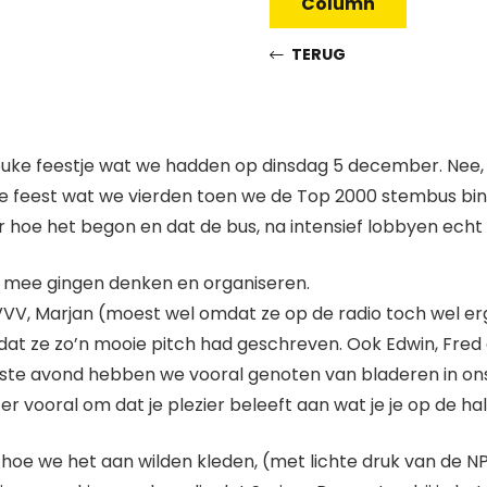
Column
TERUG
leuke feestje wat we hadden op dinsdag 5 december. Nee, n
oie feest wat we vierden toen we de Top 2000 stembus bi
r hoe het begon en dat de bus, na intensief lobbyen ech
 mee gingen denken en organiseren.
 VVV, Marjan (moest wel omdat ze op de radio toch wel erg
at ze zo’n mooie pitch had geschreven. Ook Edwin, Fred
ste avond hebben we vooral genoten van bladeren in on
er vooral om dat je plezier beleeft aan wat je je op de ha
oe we het aan wilden kleden, (met lichte druk van de NP