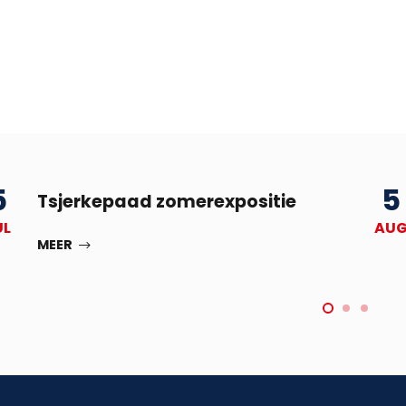
5
5
Tsjerkepaad zomerexpositie
UL
AU
MEER