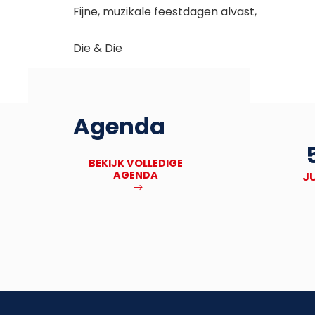
Fijne, muzikale feestdagen alvast,
Die & Die
Agenda
27
Deadline Bronbankpraet
BEKIJK VOLLEDIGE
AGENDA
NOV
J
MEER