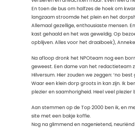
versieren en afwachten maar. Even werd h
En toen de bus om halfzes de hoek om kwa
langzaam stroomde het plein en het dorpshu
Allemaal gezellige, enthousiaste mensen. En 
kast gehaald en het was geweldig. Op bezo
opblijven. Alles voor het draaiboek), Annek
Na afloop dronk het NPOteam nog een borrel 
geweest. Een dame van het redactieteam zei 
Hilversum. Hier zouden we zeggen: ‘no best g
Waar een klein dorp groots in kan zijn. Ik b
plezier en saamhorigheid. Heel veel plezier b
Aan stemmen op de Top 2000 ben ik, en met
site met een bakje koffie.
Nog na glimmend en nagenietend, neuriënd 