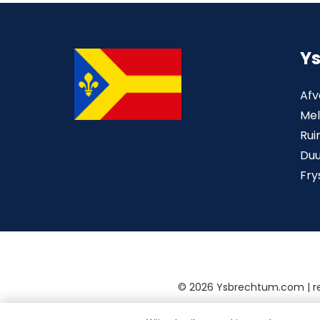
Y
Afv
Mel
Rui
Du
Fry
©
2026 Ysbrechtum.com | 