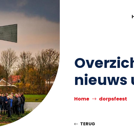
Overzic
nieuws 
Home
dorpsfeest
TERUG