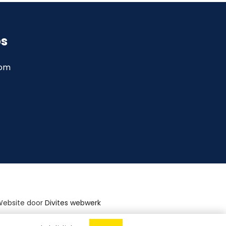
ps
com
Website door
Divites webwerk