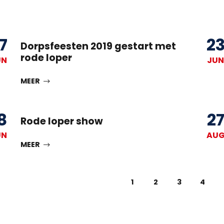
7
2
Dorpsfeesten 2019 gestart met
rode loper
UN
JUN
MEER
8
2
Rode loper show
UN
AU
MEER
1
2
3
4