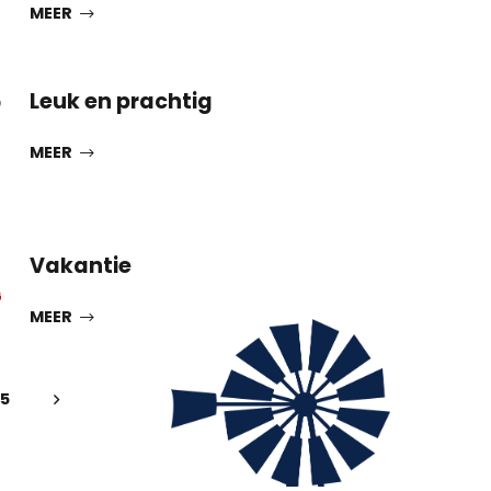
MEER
3
Leuk en prachtig
MEER
7
Vakantie
G
MEER
5