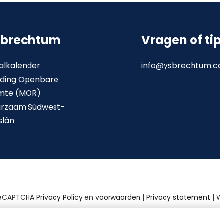
sbrechtum
Vragen of ti
alkalender
info@ysbrechtum.
ding Openbare
mte (MOR)
urzaam Súdwest-
slân
reCAPTCHA
Privacy Policy
en
voorwaarden
|
Privacy statement
| 