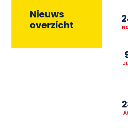
Nieuws
2
overzicht
N
J
2
J