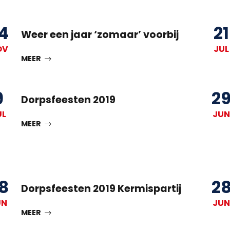
4
21
Weer een jaar ‘zomaar’ voorbij
OV
JUL
MEER
9
2
Dorpsfeesten 2019
UL
JUN
MEER
8
2
Dorpsfeesten 2019 Kermispartij
UN
JUN
MEER