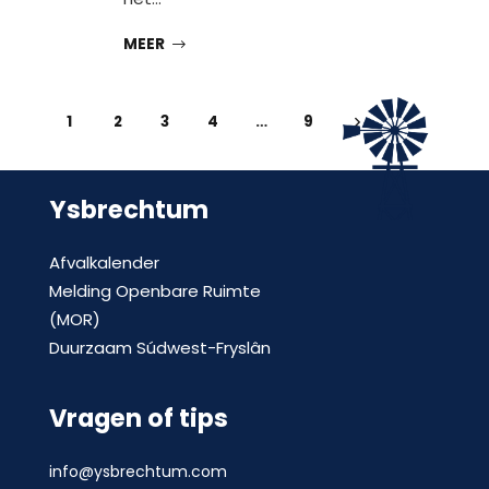
MEER
1
2
3
4
…
9
Ysbrechtum
Afvalkalender
Melding Openbare Ruimte
(MOR)
Duurzaam Súdwest-Fryslân
Vragen of tips
info@ysbrechtum.com