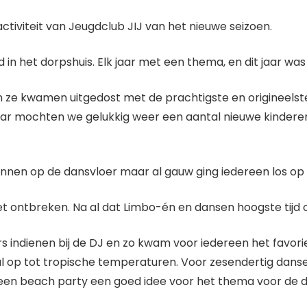
iviteit van Jeugdclub JIJ van het nieuwe seizoen.
 in het dorpshuis. Elk jaar met een thema, en dit jaar was
 ze kwamen uitgedost met de prachtigste en origineelste
ar mochten we gelukkig weer een aantal nieuwe kinderen 
nnen op de dansvloer maar al gauw ging iedereen los op
et ontbreken. Na al dat Limbo-én en dansen hoogste tijd 
dienen bij de DJ en zo kwam voor iedereen het favoriete 
aal op tot tropische temperaturen. Voor zesendertig da
is een beach party een goed idee voor het thema voor de 