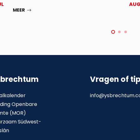
UL
AU
MEER
sbrechtum
Vragen of ti
alkalender
info@ysbrechtum.
ding Openbare
mte (MOR)
urzaam Súdwest-
slân