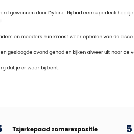
werd gewonnen door Dylano. Hij had een superleuk hoedje m
!
aders en moeders hun kroost weer ophalen van de disco a
 en geslaagde avond gehad en kijken alweer uit naar de v
g dat je er weer bij bent.
5
5
Tsjerkepaad zomerexpositie