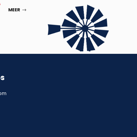
G
SEP
MEER
ps
com