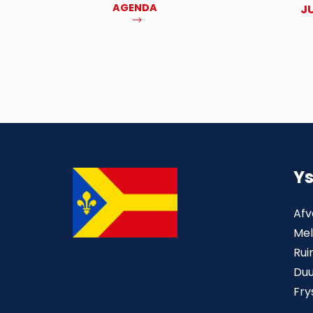
AGENDA
NOV
J
MEER
Y
Afv
Mel
Rui
Du
Fry