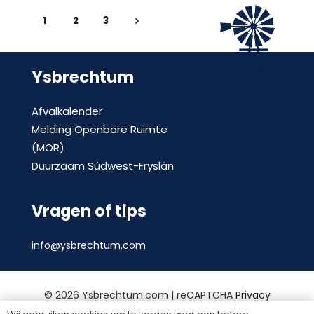
1
2
3
Ysbrechtum
Afvalkalender
Melding Openbare Ruimte
(MOR)
Duurzaam Súdwest-Fryslân
Vragen of tips
info@ysbrechtum.com
©
2026 Ysbrechtum.com | reCAPTCHA
Privacy
Policy
en
voorwaarden
|
Privacy statement
|