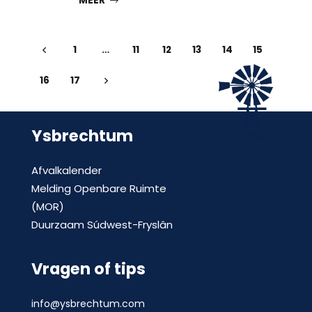
MEER
1
…
11
12
13
14
15
16
17
Ysbrechtum
Afvalkalender
Melding Openbare Ruimte
(MOR)
Duurzaam Súdwest-Fryslân
Vragen of tips
info@ysbrechtum.com