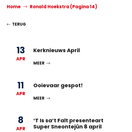
Home
Ronald Hoekstra
(Pagina 14)
TERUG
13
Kerknieuws April
APR
MEER
11
Ooievaar gespot!
APR
MEER
8
‘T Is sa’t Falt presenteart
Super Sneontejûn 8 april
APR