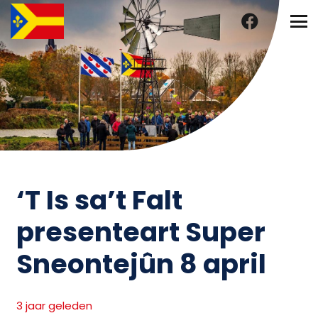
‘T Is sa’t Falt
presenteart Super
Sneontejûn 8 april
3 jaar geleden