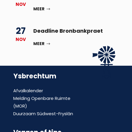
NOV
MEER
27
Deadline Bronbankpraet
NOV
MEER
Ysbrechtum
Afvalkalender
Melding Openbare Ruimte
(MOR)
Duurzaam Súdwest-Fryslân