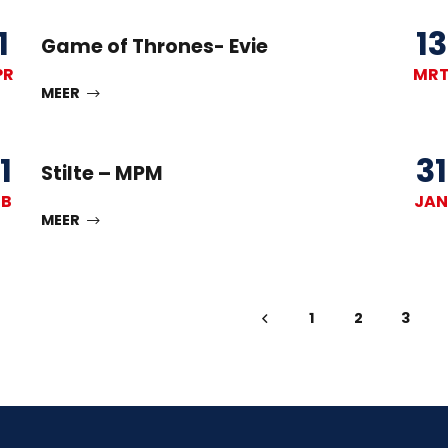
1
13
Game of Thrones- Evie
PR
MR
MEER
1
31
Stilte – MPM
EB
JAN
MEER
1
2
3