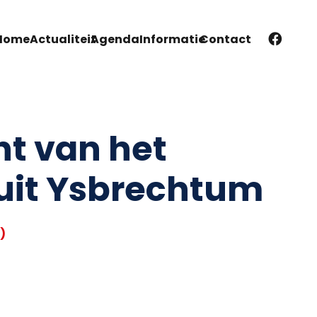
Home
Actualiteit
Agenda
Informatie
Contact
ht van het
uit Ysbrechtum
)