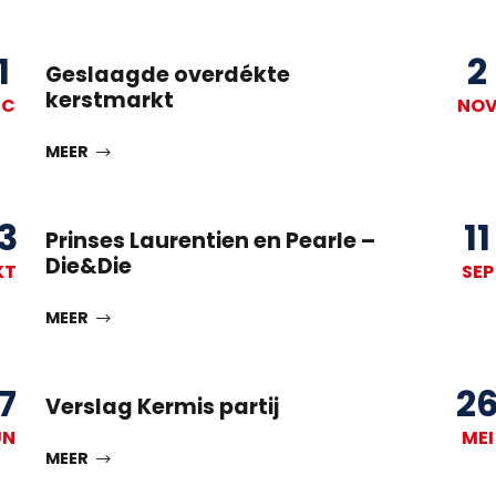
1
2
Geslaagde overdékte
kerstmarkt
EC
NO
MEER
3
11
Prinses Laurentien en Pearle –
Die&Die
KT
SEP
MEER
7
2
Verslag Kermis partij
UN
MEI
MEER