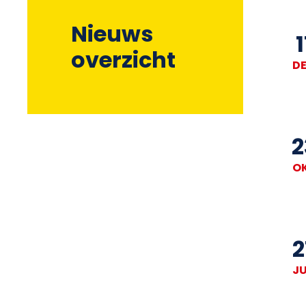
Nieuws
1
overzicht
D
2
O
2
J