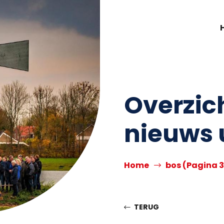
Overzic
nieuws 
Home
bos
(Pagina 3
TERUG