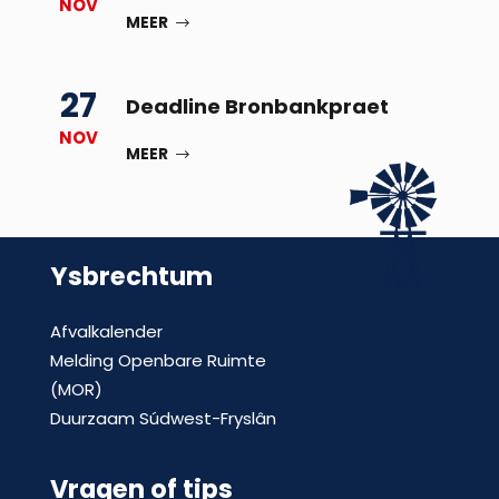
NOV
MEER
27
Deadline Bronbankpraet
NOV
MEER
Ysbrechtum
Afvalkalender
Melding Openbare Ruimte
(MOR)
Duurzaam Súdwest-Fryslân
Vragen of tips