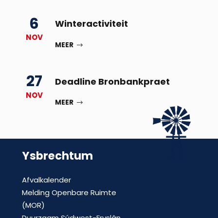
6
Winteractiviteit
NOV
MEER
27
Deadline Bronbankpraet
NOV
MEER
Ysbrechtum
Afvalkalender
Melding Openbare Ruimte
(MOR)
Duurzaam Súdwest-Fryslân