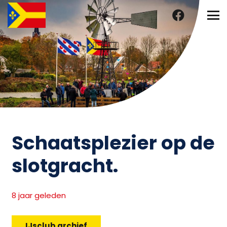
Schaatsplezier op de
slotgracht.
8 jaar geleden
IJsclub archief