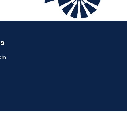
ps
com