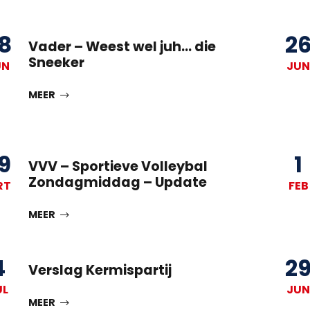
8
2
Vader – Weest wel juh… die
Sneeker
UN
JUN
MEER
9
1
VVV – Sportieve Volleybal
Zondagmiddag – Update
RT
FEB
MEER
4
2
Verslag Kermispartij
UL
JUN
MEER