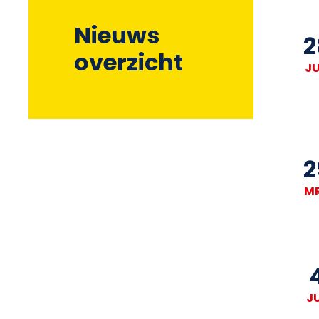
Nieuws
2
overzicht
J
2
M
J