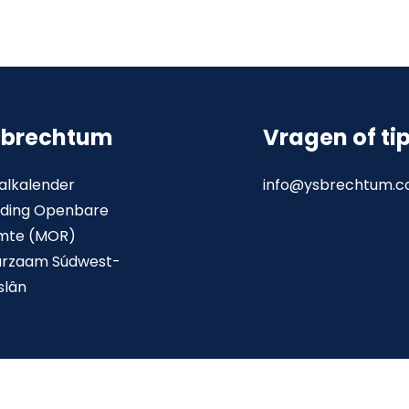
sbrechtum
Vragen of ti
alkalender
info@ysbrechtum.
ding Openbare
mte (MOR)
urzaam Súdwest-
slân