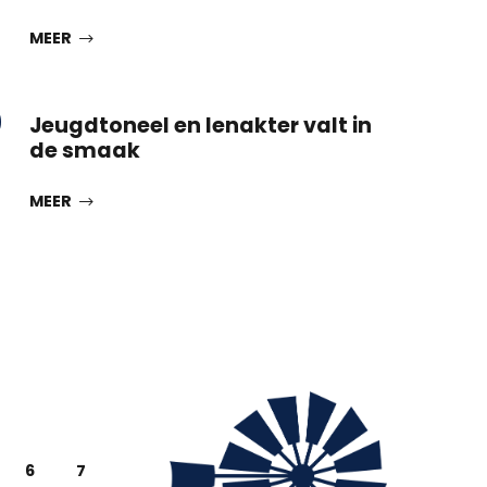
MEER
0
Jeugdtoneel en Ienakter valt in
de smaak
MEER
6
7