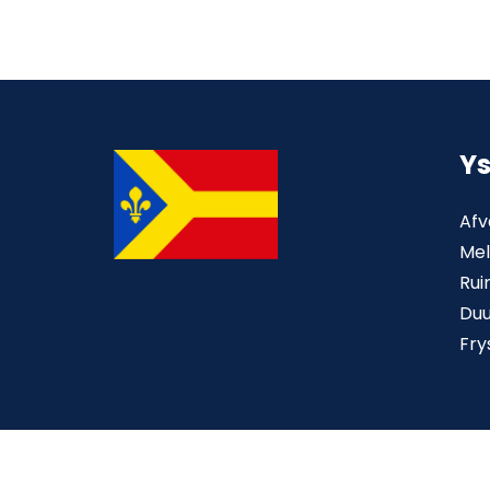
Y
Afv
Mel
Rui
Du
Fry