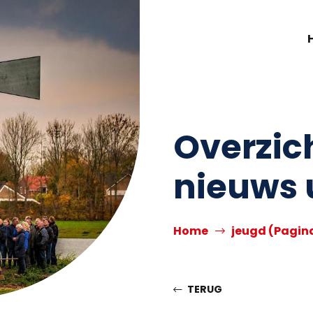
Overzic
nieuws 
Home
jeugd
(Pagina
TERUG