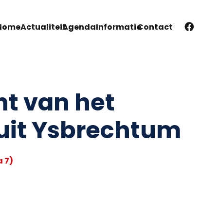
Home
Actualiteit
Agenda
Informatie
Contact
ht van het
uit Ysbrechtum
 7)