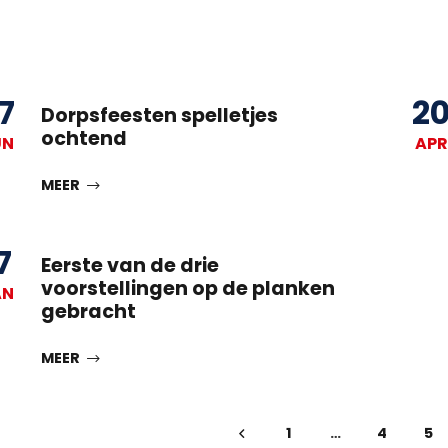
7
2
Dorpsfeesten spelletjes
ochtend
UN
APR
MEER
7
Eerste van de drie
voorstellingen op de planken
AN
gebracht
MEER
1
…
4
5