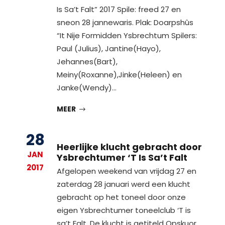
Is Sa’t Falt” 2017 Spile: freed 27 en
sneon 28 jannewaris. Plak: Doarpshûs
“It Nije Formidden Ysbrechtum Spilers:
Paul (Julius), Jantine(Hayo),
Jehannes(Bart),
Meiny(Roxanne),Jinke(Heleen) en
Janke(Wendy)…
MEER
28
Heerlijke klucht gebracht door
JAN
Ysbrechtumer ‘T Is Sa’t Falt
2017
Afgelopen weekend van vrijdag 27 en
zaterdag 28 januari werd een klucht
gebracht op het toneel door onze
eigen Ysbrechtumer toneelclub ‘T is
sa’t Falt. De klucht is getiteld Opskuor…