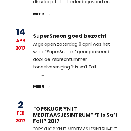
dinsdag of de donderdagavond en…
MEER
14
SuperSneon goed bezocht
APR
Afgelopen zaterdag 8 april was het
2017
weer “SuperSneon ” georganiseerd
door de Ysbrechtummer
toneelvereniging ’t is sa’t Falt.
…
MEER
2
“OPSKUOR YN IT
FEB
MEDITAASJESINTRUM” ‘T Is Sa’t
Falt” 2017
2017
“OPSKUOR YN IT MEDITAASJESINTRUM” ‘T