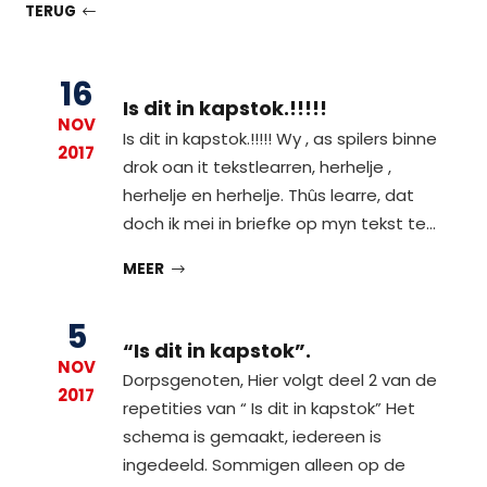
TERUG
16
Is dit in kapstok.!!!!!
NOV
Is dit in kapstok.!!!!! Wy , as spilers binne
2017
drok oan it tekstlearren, herhelje ,
herhelje en herhelje. Thûs learre, dat
doch ik mei in briefke op myn tekst te…
MEER
5
“Is dit in kapstok”.
NOV
Dorpsgenoten, Hier volgt deel 2 van de
2017
repetities van “ Is dit in kapstok” Het
schema is gemaakt, iedereen is
ingedeeld. Sommigen alleen op de