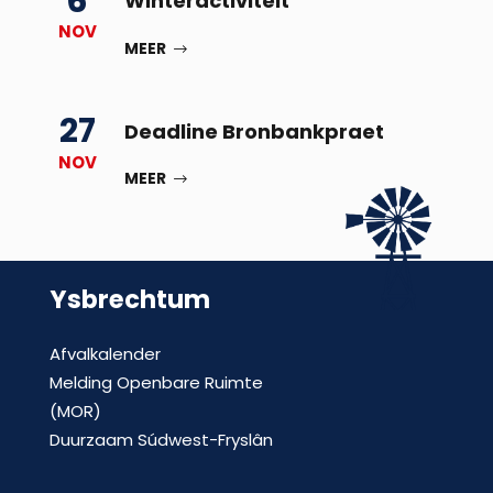
6
Winteractiviteit
NOV
MEER
27
Deadline Bronbankpraet
NOV
MEER
Ysbrechtum
Afvalkalender
Melding Openbare Ruimte
(MOR)
Duurzaam Súdwest-Fryslân