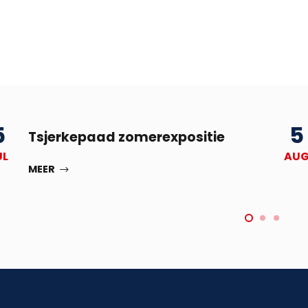
5
5
Tsjerkepaad zomerexpositie
UL
AU
MEER