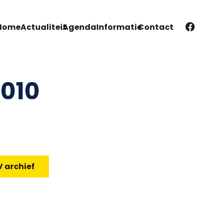
Home
Actualiteit
Agenda
Informatie
Contact
2010
 archief