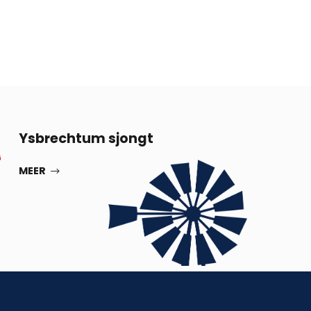
13
Ysbrechtum sjongt
G
SEP
MEER