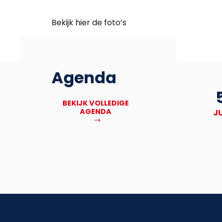
Bekijk hier de foto’s
Agenda
27
Deadline Bronbankpraet
BEKIJK VOLLEDIGE
AGENDA
NOV
J
MEER