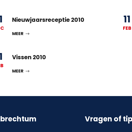
1
11
Nieuwjaarsreceptie 2010
EC
FEB
MEER
1
Vissen 2010
EB
MEER
sbrechtum
Vragen of ti