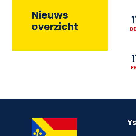
Nieuws
1
overzicht
D
1
F
Y