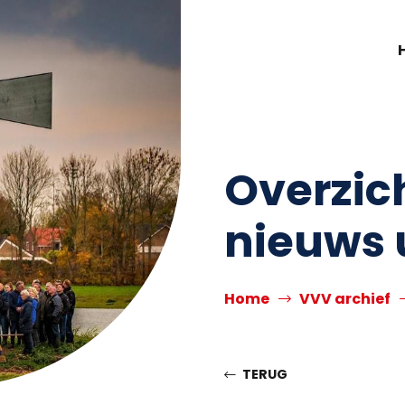
Overzic
nieuws 
Home
VVV archief
TERUG