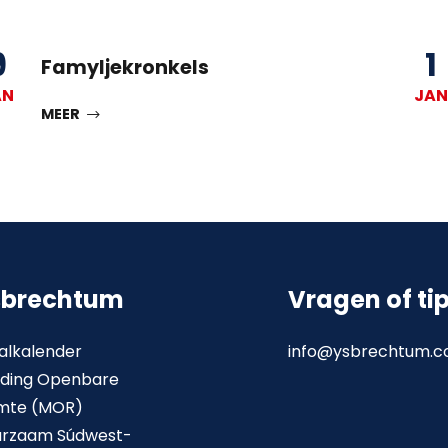
9
1
Famyljekronkels
AN
JAN
MEER
sbrechtum
Vragen of ti
alkalender
info@ysbrechtum.
ding Openbare
mte (MOR)
urzaam Súdwest-