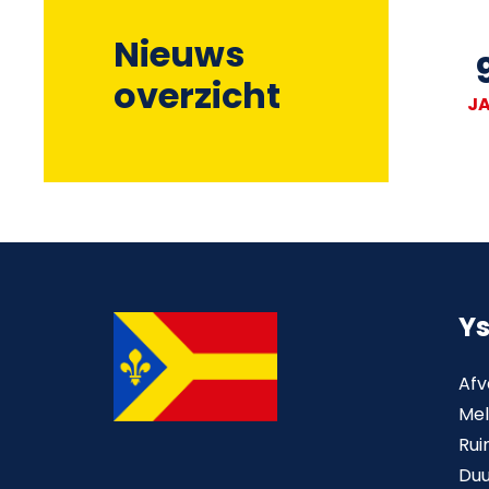
Nieuws
overzicht
J
Y
Afv
Mel
Rui
Du