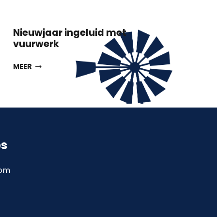
Nieuwjaar ingeluid met
vuurwerk
MEER
ps
com