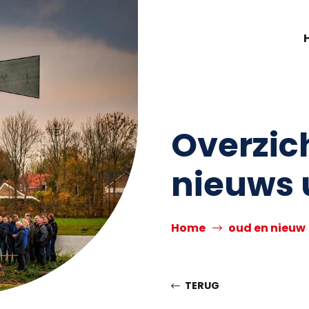
Overzic
nieuws 
Home
oud en nieuw
TERUG