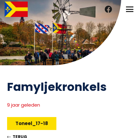
Famyljekronkels
9 jaar geleden
Toneel_17-18
TERUG