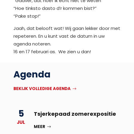
“Gadver, dat hoef ik echt niet te weten”
“Hoe tinksto dasto d’r kommen bist?”
“Pake stop!”
Jaah, dat belooft wat! Wij gaan lekker door met
repeteren. En u kunt vast de datum in uw
agenda noteren.
16 en 17 februari as. We zien u dan!
Agenda
BEKIJK VOLLEDIGE AGENDA
5
Tsjerkepaad zomerexpositie
JUL
MEER