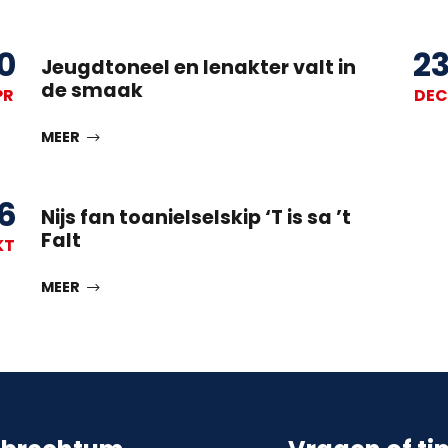
0
2
Jeugdtoneel en Ienakter valt in
de smaak
PR
DEC
MEER
6
Nijs fan toanielselskip ‘T is sa ’t
Falt
KT
MEER