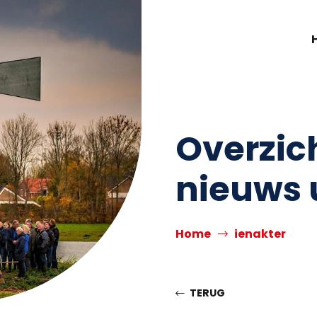
Overzic
nieuws 
Home
ienakter
TERUG