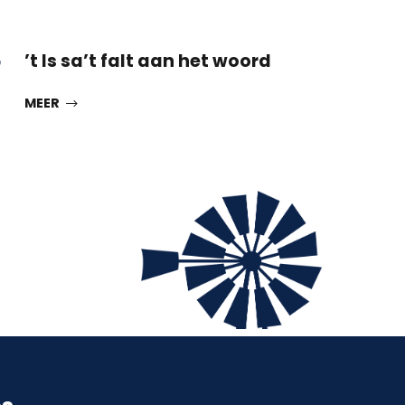
3
’t Is sa’t falt aan het woord
MEER