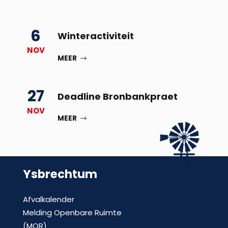
6
Winteractiviteit
NOV
MEER
27
Deadline Bronbankpraet
NOV
MEER
Ysbrechtum
Afvalkalender
Melding Openbare Ruimte
(MOR)