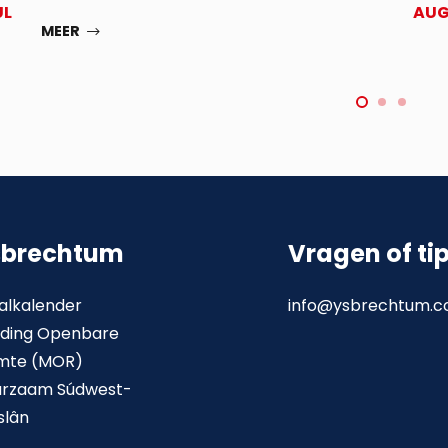
UL
AU
MEER
sbrechtum
Vragen of ti
alkalender
info@ysbrechtum.
ding Openbare
mte (MOR)
urzaam Súdwest-
slân