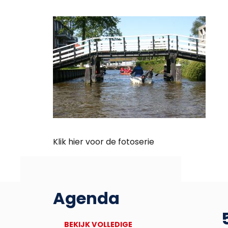
Klik hier voor de fotoserie
Agenda
27
Deadline Bronbankpraet
BEKIJK VOLLEDIGE