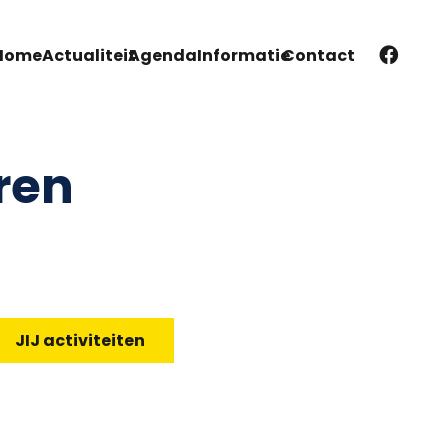
Home
Actualiteit
Agenda
Informatie
Contact
ren
JIJ activiteiten