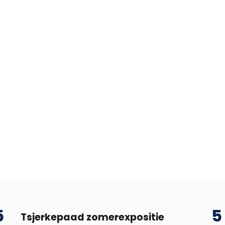
5
5
Tsjerkepaad zomerexpositie