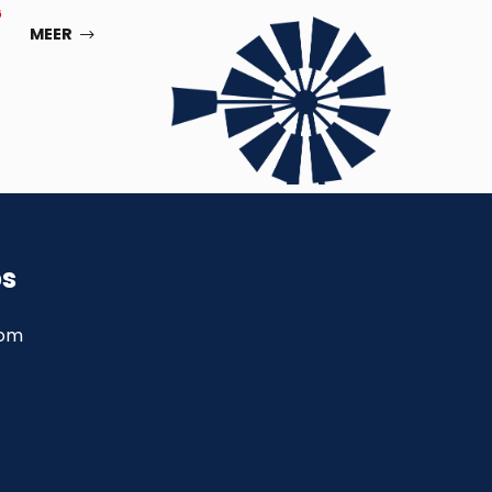
G
SEP
MEER
ps
com