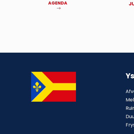
AGENDA
NOV
J
MEER
Y
Afv
Mel
Rui
Du
Fry