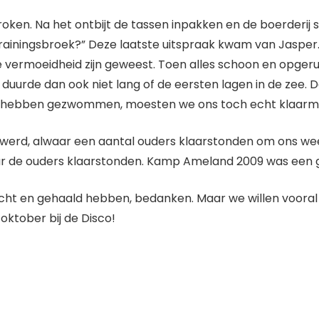
ken. Na het ontbijt de tassen inpakken en de boerderij s
n trainingsbroek?” Deze laatste uitspraak kwam van Jaspe
 de vermoeidheid zijn geweest. Toen alles schoon en opge
t duurde dan ook niet lang of de eersten lagen in de zee.
e hebben gezwommen, moesten we ons toch echt klaarma
lwerd, alwaar een aantal ouders klaarstonden om ons we
ar de ouders klaarstonden. Kamp Ameland 2009 was een 
racht en gehaald hebben, bedanken. Maar we willen vooral 
oktober bij de Disco!