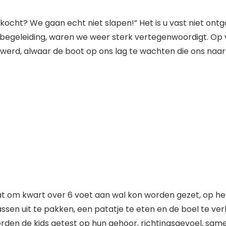
kocht? We gaan echt niet slapen!” Het is u vast niet ont
egeleiding, waren we weer sterk vertegenwoordigt. Op 
lwerd, alwaar de boot op ons lag te wachten die ons na
t om kwart over 6 voet aan wal kon worden gezet, op he
en uit te pakken, een patatje te eten en de boel te ve
rden de kids getest op hun gehoor, richtingsgevoel, sa