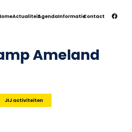
Home
Actualiteit
Agenda
Informatie
Contact
amp Ameland
JIJ activiteiten