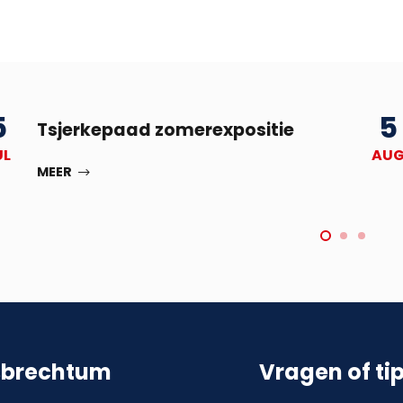
5
5
Tsjerkepaad zomerexpositie
UL
AU
MEER
sbrechtum
Vragen of ti