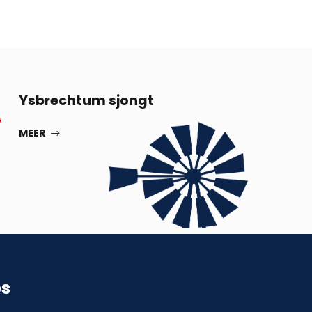
13
Ysbrechtum sjongt
G
SEP
MEER
ps