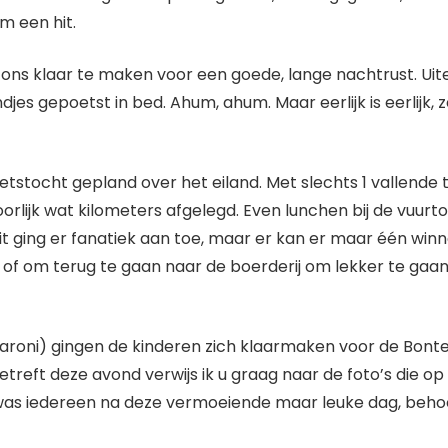
m een hit.
ons klaar te maken voor een goede, lange nachtrust. Ui
djes gepoetst in bed. Ahum, ahum. Maar eerlijk is eerlijk,
tstocht gepland over het eiland. Met slechts 1 vallende 
lijk wat kilometers afgelegd. Even lunchen bij de vuurto
it ging er fanatiek aan toe, maar er kan er maar één win
of om terug te gaan naar de boerderij om lekker te gaan 
aroni) gingen de kinderen zich klaarmaken voor de Bont
treft deze avond verwijs ik u graag naar de foto’s die 
g was iedereen na deze vermoeiende maar leuke dag, beho