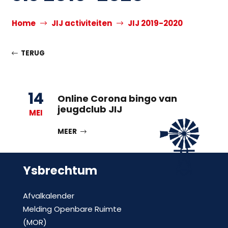
Home
JIJ activiteiten
JIJ 2019-2020
TERUG
14
Online Corona bingo van
jeugdclub JIJ
MEI
MEER
Ysbrechtum
Afvalkalender
Melding Openbare Ruimte
(MOR)