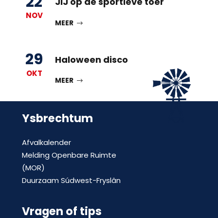
22
JIJ op de sportieve toer
NOV
MEER
29
Haloween disco
OKT
MEER
Ysbrechtum
Afvalkalender
Melding Openbare Ruimte
(MOR)
Duurzaam Súdwest-Fryslân
Vragen of tips