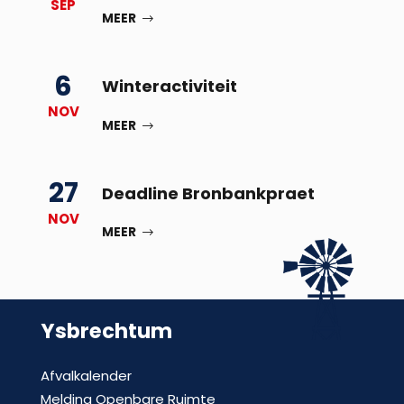
SEP
MEER
6
Winteractiviteit
NOV
MEER
27
Deadline Bronbankpraet
NOV
MEER
Ysbrechtum
Afvalkalender
Melding Openbare Ruimte