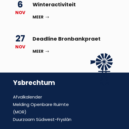
6
Winteractiviteit
NOV
MEER
27
Deadline Bronbankpraet
NOV
MEER
Ysbrechtum
Afvalkalender
Melding Openbare Ruimte
(MOR)
Duurzaam Súdwest-Fryslân