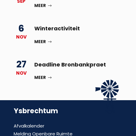
SEP
MEER
6
Winteractiviteit
NOV
MEER
27
Deadline Bronbankpraet
NOV
MEER
Ysbrechtum
Afvalkalender
Melding Openbare Ruimte