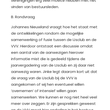
verenigingen erg veel moeite hebben met het
vinden van bestuursleden.
B. Rondvraag
Johannes Nieuwland vraagt hoe het staat met
de ontwikkelingen rondom de mogelijke
samenwerking of fusie tussen de IJsclub en de
VVV. Hierdoor ontstaat een discussie omdat
een aantal van de aanwezigen hierover
informatie mist die is gedeeld tijdens de
jaarvergadering van de IJsclub en zij daar niet
aanwezig waren. Jinke legt daarom kort uit dat
de vraag van de IJsclub bij de VVV is
aangekomen of wij hen eventueel willen
‘overnemen’ of intensief willen gaan
samenwerken. We kunnen er nog niet heel veel
meer over zeggen. Er zijn gesprekken geweest
en de VVV moet hier onderling in het bestuur