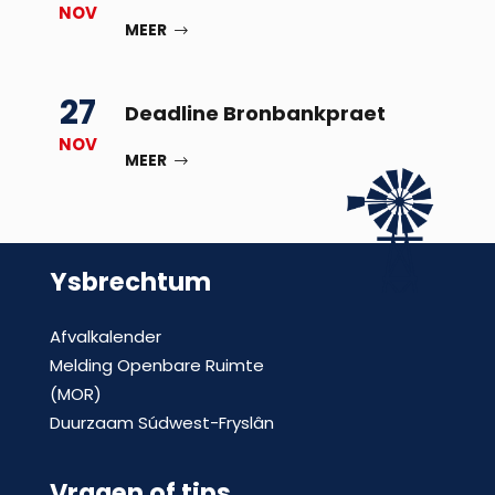
NOV
MEER
27
Deadline Bronbankpraet
NOV
MEER
Ysbrechtum
Afvalkalender
Melding Openbare Ruimte
(MOR)
Duurzaam Súdwest-Fryslân
Vragen of tips