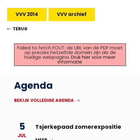
VVV 2014
VVV archief
TERUG
Failed to fetch FOUT: de URL van de PDF moet
op precies hetzelfde domein zijn als de
huidige webpagina.
Druk hier voor meer
informatie
Agenda
BEKIJK VOLLEDIGE AGENDA
5
Tsjerkepaad zomerexpositie
JUL