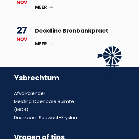
NOV
MEER
27
Deadline Bronbankpraet
NOV
MEER
Ysbrechtum
Afvalkalender
Melding Openbare Ruimte
(MOR)
Duurzaam Súdwest-Fryslân
Vragen of tips