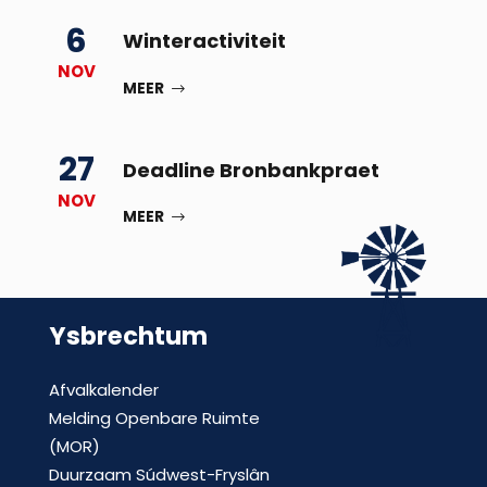
6
Winteractiviteit
NOV
MEER
27
Deadline Bronbankpraet
NOV
MEER
Ysbrechtum
Afvalkalender
Melding Openbare Ruimte
(MOR)
Duurzaam Súdwest-Fryslân