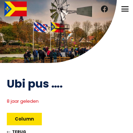
Ubi pus ….
8 jaar geleden
Column
TERUG