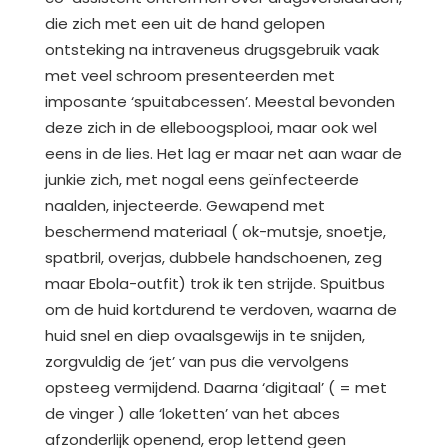
die zich met een uit de hand gelopen
ontsteking na intraveneus drugsgebruik vaak
met veel schroom presenteerden met
imposante ‘spuitabcessen’. Meestal bevonden
deze zich in de elleboogsplooi, maar ook wel
eens in de lies. Het lag er maar net aan waar de
junkie zich, met nogal eens geïnfecteerde
naalden, injecteerde. Gewapend met
beschermend materiaal ( ok-mutsje, snoetje,
spatbril, overjas, dubbele handschoenen, zeg
maar Ebola-outfit) trok ik ten strijde. Spuitbus
om de huid kortdurend te verdoven, waarna de
huid snel en diep ovaalsgewijs in te snijden,
zorgvuldig de ‘jet’ van pus die vervolgens
opsteeg vermijdend. Daarna ‘digitaal’ ( = met
de vinger ) alle ‘loketten’ van het abces
afzonderlijk openend, erop lettend geen