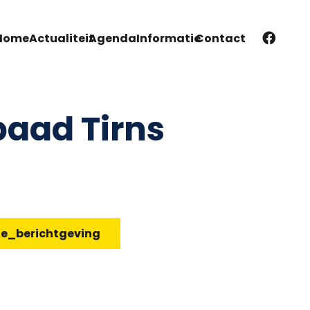
Home
Actualiteit
Agenda
Informatie
Contact
paad Tirns
te_berichtgeving