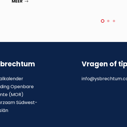
MEER
sbrechtum
Vragen of ti
alkalender
info@ysbrechtum.
ding Openbare
mte (MOR)
urzaam Súdwest-
slân