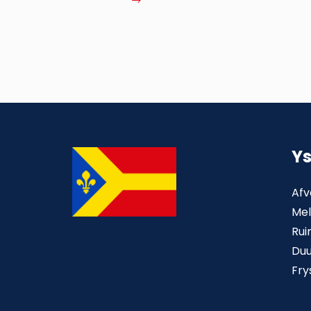
MEER
Y
Afv
Mel
Rui
Du
Fry