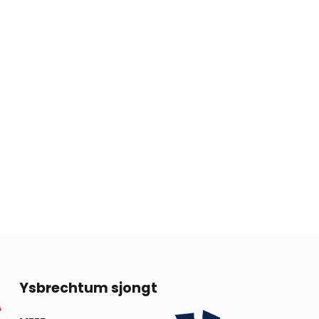
13
Ysbrechtum sjongt
G
SEP