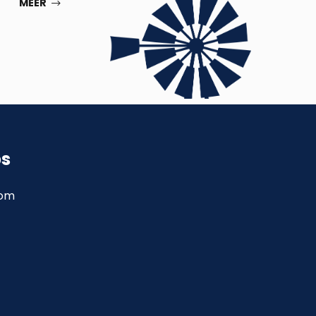
MEER
ps
com