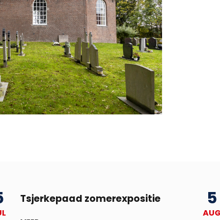
5
5
Tsjerkepaad zomerexpositie
UL
AU