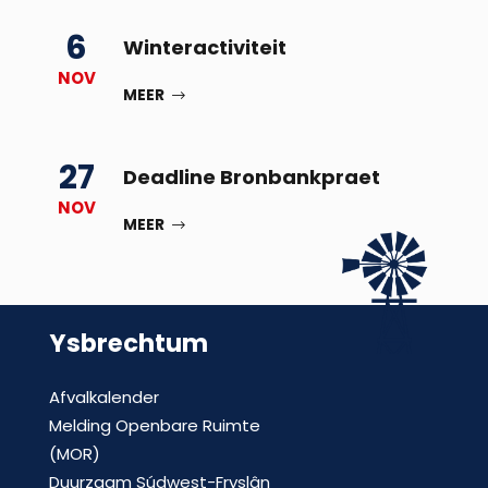
6
Winteractiviteit
NOV
MEER
27
Deadline Bronbankpraet
NOV
MEER
Ysbrechtum
Afvalkalender
Melding Openbare Ruimte
(MOR)
Duurzaam Súdwest-Fryslân